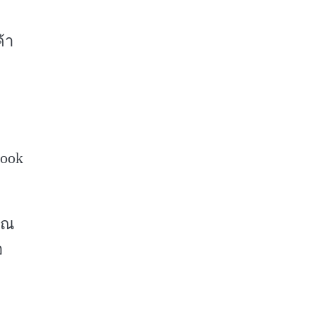
้า
book
ุณ
อ