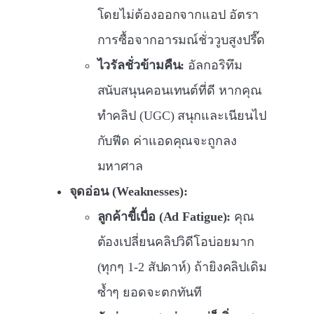
โดยไม่ต้องออกจากแอป อัตรา
การซื้อจากอารมณ์ชั่ววูบสูงปรี๊ด
ไวรัลชั่วข้ามคืน:
อัลกอริทึม
สนับสนุนคอนเทนต์ที่ดี หากคุณ
ทำคลิป (UGC) สนุกและเนียนไป
กับฟีด ค่าแอดคุณจะถูกลง
มหาศาล
จุดอ่อน (Weaknesses):
ลูกค้าขี้เบื่อ (Ad Fatigue):
คุณ
ต้องเปลี่ยนคลิปวิดีโอบ่อยมาก
(ทุกๆ 1-2 สัปดาห์) ถ้ายิงคลิปเดิม
ซ้ำๆ ยอดจะตกทันที