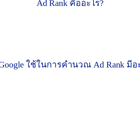
Ad Rank คืออะไร?
ิบายไว้ว่า Ad Rank คือค่าที่ Google ใช้ในการตัดสินใจ
มีคนค้นหา และใช้ Ad Rank เป็นตัวจัดอันดับตำแหน่งโฆษณา
น” ต่ำ โฆษณาของคุณอาจไม่แสดงเลยด้วยซ้ำ
ี่ Google ใช้ในการคำนวณ Ad Rank มีอ
างเดียว แต่ยังพิจารณาจากหลายปัจจัยร่วมกัน ได้แก่:
ด้หมายความว่าคุณจะต้องจ่ายเต็มจำนวนเสมอไป