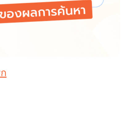
รก
ร “จ่ายแพงกว่า” เสมอไป แต่อยู่ที่สิ่งที่เรียกว่า
gle
่สูงขึ้นโดยไม่ต้องเพิ่มงบโฆษณา