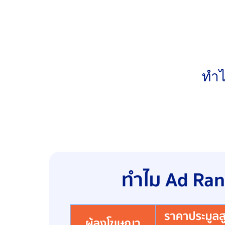
Callout: ใส่ข้อความสั้น ๆ เช่น “ส่งฟรีทั่วไทย” 
Promotion Extension: บอกโปรโมชั่น เช่น “ลด 2
Location Extension: โชว์ตำแหน่งร้านค้า ถ้าเป็นธ
ทำไ
การที่โฆษณาของคุณปรากฏในตำแหน่งบนสุด มีโอกา
สูงได้อย่างต่อเนื่อง คุณจะสามารถ:
จ่ายน้อยกว่าคู่แข่ง แต่ได้ตำแหน่งที่ดีกว่า เพื่อให้เ