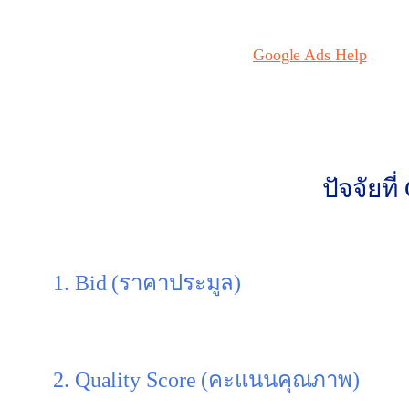
จากแหล่งข้อมูลทางการของ
Google Ads Help
ได้อธ
หน้าผลการค้นหา โดย Google จะประมูลทุกครั้งที่
กล่าวง่าย ๆ คือ ต่อให้คุณจ่ายแพง แต่ถ้า “คะแน
ปัจจัยท
Google ไม่ได้ใช้แค่ราคาที่คุณ Bid (เสนอราคา) อย่
1. Bid (ราคาประมูล)
คือราคาสูงสุดที่คุณยินดีจ่ายต่อ 1 คลิก แต่ไม่ไ
2. Quality Score (คะแนนคุณภาพ)