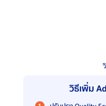
Ben
ประมูลที่ 4.00 บาท ได้อันดับ 2 เพราะแม้จะมี Qua
David
ใช้เงินเพียง 2.00 บาท แต่ยังได้อันดับ 3 เพร
Anna
เสนอราคาสูงสุดถึง 5.00 บาท แต่โฆษณาไม่แสดง
ผล
แม้การประมูลจะเป็นส่วนหนึ่งของระบบ แต่โฆษณาที่
โฆษณาของคุณแสดงในตำแหน่งที่ดีที่สุด โดยที่คุณจ่
ว