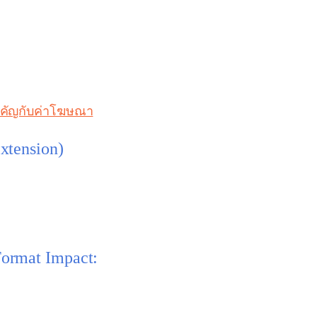
สำคัญกับค่าโฆษณา
xtension)
ษณา (Ad Extensions)
และ
รูปแบบโฆษณาต่าง ๆ
ที่คุณเพิ
เจอร์เสริมที่ทำให้คนดูโฆษณาแล้วใช้งานง่ายขึ้นหรือเข้าใ
Format Impact:
คัญในเว็บไซต์ เช่น หน้าโปรโมชั่น, หน้ารีวิว