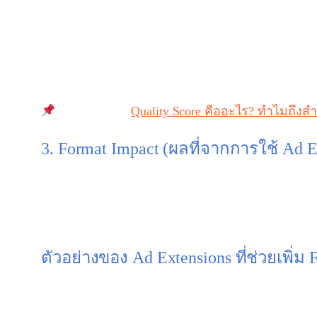
Google ประเมินจาก 3 องค์ประกอบหลัก:
CTR (Click-through Rate) คาดการณ์
ความเกี่ยวข้องของโฆษณา (Ad Relevance)
ประสบการณ์บนหน้า Landing Page
อ่านเพิ่มเติม:
Quality Score คืออะไร? ทำไมถึง
3. Format Impact (ผลที่จากการใช้ Ad E
Format Impact คือ
ผลกระทบจากการใช้ส่วนเสริมโฆ
Google จะให้คะแนนเพิ่ม ถ้าโฆษณาของคุณมีการใช้ฟี
ตัวอย่างของ Ad Extensions ที่ช่วยเพิ่ม 
ใส่เบอร์โทรศัพท์: ลูกค้าเห็นแล้วกดโทรได้เลย
ใส่ลิงก์เสริม (Sitelink): พาคนคลิกไปยังหน้าสำ