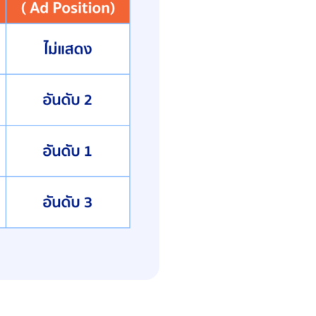
วมสูงถึง 30 — สูงที่สุดในตาราง