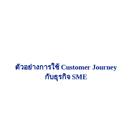
พฤติกรรมลูกค้าเปลี่ยนเร็วมาก บางช่วงเขาอยู่บน
Facebook เยอะ บางช่วงย้ายไป TikTok หรือเกิดความ
คาดหวังใหม่จากคู่แข่งในตลาด
คุณควรทดสอบ (เช่น A/B Testing หน้าเว็บ), เก็บ
Feedback (ผ่านรีวิวหรือแชต), และอัปเดต Journey อยู่
เสมอ เพื่อให้กลยุทธ์ของคุณ “อยู่ในจังหวะเดียวกับ
ลูกค้า” ตลอดเวลา
ตัวอย่างการใช้ Customer Journey
กับธุรกิจ SME
ร้านอาหารสไตล์ฟิวชันแห่งหนึ่งในกรุงเทพฯ เริ่มต้น
ด้วยการเปิดร้านในซอยที่ไม่ได้มีคนเดินพลุกพล่าน แต่
กลับกลายเป็นร้านที่มีลูกค้าแน่นทุกวัน โดยไม่ต้องซื้อ
โฆษณาเลยแม้แต่นิดเดียว เพราะพวกเขา “เข้าใจเส้น
ทางของลูกค้า” แบบลึกซึ้ง
ทีมงานของร้านสังเกตว่ากลุ่มลูกค้าหลักไม่ได้มาจาก