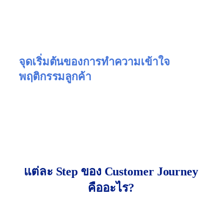
รู้จักแบรนด์ ไปจนถึงตัดสินใจซื้อ และท้ายที่สุดกลาย
เป็นลูกค้าที่ภักดี เส้นทางนี้ไม่ได้เกิดขึ้นในเส้นตรง แต่
เต็มไปด้วยจุดสัมผัส (Touchpoints) เช่น โฆษณา รีวิว
เว็บไซต์ ช่องทางขาย ฯลฯ
จุดเริ่มต้นของการทำความเข้าใจ
พฤติกรรมลูกค้า
แบรนด์ที่เข้าใจเส้นทางของลูกค้าจะสามารถ “เข้าถึง –
โน้มน้าว – และปิดการขาย” ได้ดีกว่า เพราะสามารถ
ออกแบบประสบการณ์ให้สอดคล้องกับสิ่งที่ลูกค้า
ต้องการในแต่ละช่วงเวลา
แต่ละ Step ของ Customer Journey
คืออะไร?
โดยทั่วไปแล้ว Customer Journey จะถูกแบ่งออกเป็น 5