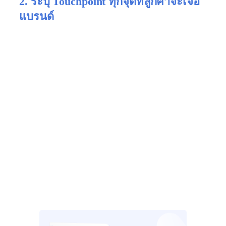
2. ระบุ Touchpoint ทุกจุดที่ลูกค้าจะเจอ
แบรนด์
Touchpoint คือจุดที่ลูกค้าสัมผัสกับแบรนด์ ทั้งทางตรง
และทางอ้อม ตั้งแต่ก่อนซื้อ ระหว่างซื้อ และหลังซื้อ
เช่น เห็นโพสต์ในโซเชียล เข้าเว็บไซต์ สอบถามใน
Line OA หรืออ่านรีวิวจากเว็บอื่น ๆ
หลายธุรกิจพลาดเพราะ “ไม่รู้ว่าลูกค้าเจอเราจาก
ไหน” หรือไม่ได้วางแผนประสบการณ์ที่ดีในแต่ละจุด
ทำให้เกิดช่องว่างระหว่างความสนใจกับการตัดสินใจ
ซื้อ
ลองเขียนไล่เรียง Touchpoint เหล่านี้ออกมาอย่างจริงจัง
คุณอาจพบจุดที่ควรเสริม เช่น ไม่มีรีวิวสินค้า หรือไม่มี
คนตอบแชตเร็วพอ ซึ่งเป็นจุดเล็ก ๆ ที่สร้างความแตก
ต่างใหญ่ได้มาก