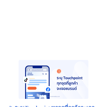
ขึ้นสักที”
หรือ
“ทำโฆษณาแล้ว ได้แต่คลิก ไม่ได้ Conversion”
ประโยคเหล่านี้ เป็นปัญหาส่วนใหญ่ของคนทำโฆษณา
ที่ต้องเจอ ดังนั้น
เมื่อเขาเห็นข้อความที่ตรงกับสิ่งที่ตัวเองกำลังเจออยู่
แบบเป๊ะ ๆ เขาจะรู้สึกทันทีว่า “โฆษณานี้กำลังพูดกับ
ฉันอยู่” และนั่นแหละคือจุดที่เขาตัดสินใจกดเข้ามาดู
— เพราะเขารู้สึกว่า
นี่แหละ คนที่จะแก้ปัญหาของฉัน