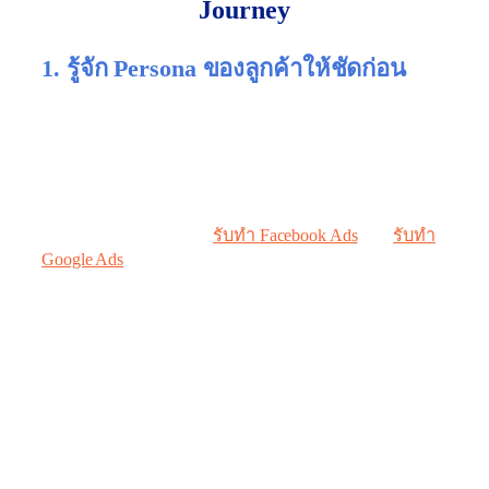
Journey
1. รู้จัก Persona ของลูกค้าให้ชัดก่อน
ก่อนจะเริ่มทำ Customer Journey สิ่งแรกที่คุณต้องมีคือ
ความเข้าใจว่าลูกค้าของคุณ “เป็นใคร” เพราะเราไม่
ได้ขายสินค้าให้ทุกคน แต่ขายให้คนเฉพาะกลุ่มที่ตรง
กับเป้าหมายจริง ๆ
อย่างที่ MSK Media เรา
รับทำ Facebook Ads
และ
รับทำ
Google Ads
มาหลายธุรกิจ เรารู้ว่า Persona ของลูกค้า
เราคือใครแบบชัดเจน ส่วนใหญ่จะเป็นเจ้าของแบรนด์
อายุประมาณ 30–45 ปี ทำธุรกิจมาแล้วระดับหนึ่ง เคย
ลองทำโฆษณามาก่อน บางคนจ้างฟรีแลนซ์ บางคนทำ
เอง หรือฝากคนในทีมช่วยดูให้ แต่ผลลัพธ์ยังไม่ไปถึง
ไหน พร้อมกับเสียงบประมาณไปมากพอสมควร
เราจึงใช้ Pain Point เหล่านี้มาสร้าง Creative สำหรับยิง
แอดโดยตรง เช่น โฆษณาที่เปิดด้วยคำถามว่า
“จ่ายเงินทำโฆษณาไปตั้งเยอะ แต่ยอดขายก็ไม่เพิ่ม