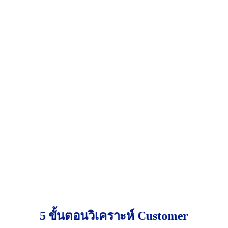
คืออะไร:
นี่คือขั้นสูงสุดของ Customer Journey เมื่อ
ลูกค้าประทับใจในสินค้าและบริการของคุณอย่างมาก
พวกเขาจะกลายเป็น “ผู้สนับสนุนแบรนด์” หรือ
“กระบอกเสียง” ที่ช่วยแนะนำและ “บอกต่อ” สิ่งดีๆ
เกี่ยวกับแบรนด์ของคุณให้คนอื่นฟังโดยที่คุณไม่ต้อง
ร้องขอ
สิ่งที่เกิดขึ้นในขั้นตอนนี้:
โพสต์รีวิวสินค้าในเชิงบวกบนโซเชียลมีเดียของ
ตนเอง
แนะนำเพื่อนหรือคนในครอบครัวให้มาใช้บริการ
ปกป้องแบรนด์เมื่อมีคนพูดถึงในแง่ลบ
เข้าร่วมกิจกรรมของแบรนด์อย่างสม่ำเสมอ
เป้าหมาย:
สร้างกระบอกเสียง ที่จะช่วยทำการตลาดให้
คุณแบบฟรีๆแถมยังสร้างความน่าเชื่อถือ ให้แบรนด์
ของคุณได้อย่างมหาศาล
5 ขั้นตอนวิเคราะห์ Customer