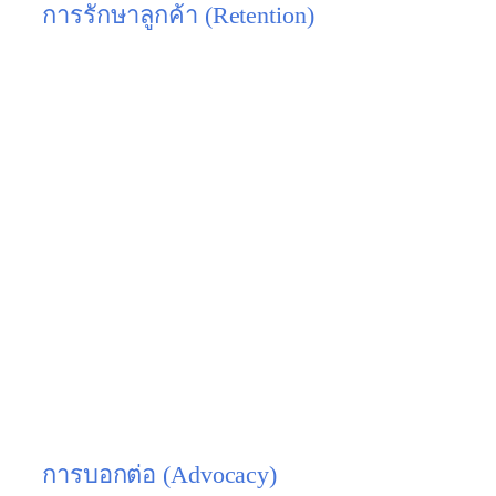
การรักษาลูกค้า (Retention)
คืออะไร:
การเดินทางยังไม่จบแค่การซื้อ! ขั้นตอนนี้คือ
การดูแลและสร้างความสัมพันธ์อันดีกับลูกค้า “หลัง
การขาย” เพื่อให้พวกเขารู้สึกประทับใจและกลับมาใช้
บริการหรือซื้อสินค้าของคุณ “ซ้ำ” อีกในอนาคต
สิ่งที่
เกิดขึ้นในขั้นตอนนี้:
ได้รับอีเมลขอบคุณหลังการซื้อ
การบริการหลังการขายที่ดี เช่น การให้คำ
แนะนำ, การรับประกันสินค้า
ได้รับโปรโมชั่นพิเศษหรือของขวัญสำหรับลูกค้า
เก่า
การมีระบบสมาชิก (Loyalty Program) เพื่อสะสม
แต้ม
เป้าหมายของธุรกิจ:
สร้างความพึงพอใจสูงสุดและ
เปลี่ยนลูกค้าขาจรให้กลายเป็นลูกค้าประจำ (Loyalty)
การบอกต่อ (Advocacy)