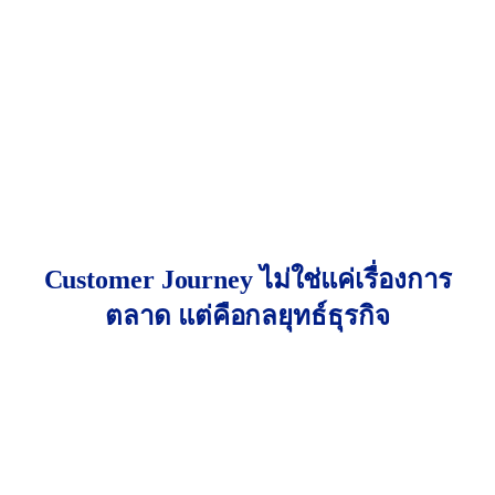
เพลงที่คนฟังแล้วรู้สึก “อยากออกจากบ้านตอนนี้เลย”
Key Takeaway:
ร้านเข้าใจว่าพฤติกรรมการเลือก
อาหารของคนยุคนี้ไม่ใช่แค่ “อร่อย” แต่ต้อง “ถ่ายรูป
ได้ – แชร์ได้ – บอกต่อได้” และ Customer Journey ของ
ลูกค้าเริ่มต้นตั้งแต่ยังไม่หิว แต่อยู่ในอารมณ์ “อยากดู
อะไรเพลิน ๆ” ซึ่งหากเข้าใจและออกแบบประสบการณ์
ตรงนั้นได้ — ลูกค้าจะเดินเข้าร้านเอง โดยไม่ต้องใช้
ส่วนลดใด ๆ
Customer Journey ไม่ใช่แค่เรื่องการ
ตลาด แต่คือกลยุทธ์ธุรกิจ
หลายคนเข้าใจว่า Customer Journey เป็นแค่เรื่องของ
ฝ่ายการตลาด แต่ความจริงแล้ว มันคือ “แผนที่กลาง”
ที่เชื่อมการทำงานของทั้งทีมขาย ฝ่ายบริการลูกค้า ไป
จนถึงผู้บริหาร
เมื่อทุกคนในทีมมองเห็น Journey เดียวกัน — ตั้งแต่