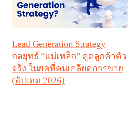
Lead Generation Strategy
กลยุทธ์ “แม่เหล็ก” ดูดลูกค้าตัว
จริง ในยุคที่คนเกลียดการขาย
(อัปเดต 2026)
“ซื้อรายชื่อเบอร์โทรมาให้เซลล์โทรไล่จีบทีละคน…
โดนด่ากลับมาแถมบล็อกเบอร์ทิ้ง”
“ยิงแอดแจกโปรโมชั่น คนทักมาเยอะมาก แต่พอแจ้ง
ราคาปุ๊บ… อ่านไม่ตอบ”