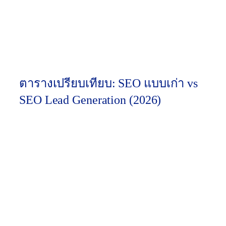
สิ่งที่ต้องทำ:
ปุ่ม Call to Action (CTA) ต้องชัดเจน,
ฟอร์มสั้นกระชับ, โหลดไวปานสายฟ้า และในปีนี้
การฝัง “AI Chatbot” ที่ฉลาดพอจะช่วยคัดกรอง
เบื้องต้น (Pre-qualify) บนหน้าบทความ SEO จะ
ช่วยเพิ่มยอด Conversion ได้อีก 30-40%
ตารางเปรียบเทียบ: SEO แบบเก่า vs
SEO Lead Generation (2026)
SEO ยุค
SEO Lead
เป้าหมาย
เก่า (เน้น
Generation
การวัดผล
Traffic)
(ยุค 2026)
จำนวน
Lead
ตัวชี้วัด
Organic
คุณภาพ
ความ
Traffic,
(MQL/SQL
สำเร็จ
อันดับ 1-3
), ต้นทุนต่อ
(KPI)