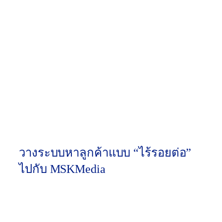
InMail
หาผู้
บริหาร
ไม่ใช่ที่
หา Lead
แต่ช่วย
ต่ำ (เริ่ม
Automa
Zapier /
เชื่อม
ต้นใช้
tion &
Make.co
ต่อ Data
งานฟรี
Sync
m
จากทุก
ได้)
แอปเข้า
ด้วยกัน
วางระบบหาลูกค้าแบบ “ไร้รอยต่อ”
ไปกับ MSKMedia
การซื้อ Lead Generation Platforms มาใช้งานเป็นแค่จุด
เริ่มต้นครับ ความยากที่แท้จริงคือ
“การตั้งค่าระบบ
(Implementation)”
ให้สอดคล้องกับกระบวนการทำงาน