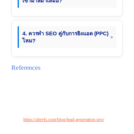
เข้ามาสม่ำเสมอ?
4. ควรทำ SEO คู่กับการยิงแอด (PPC)
ไหม?
References
แหล่งข้อมูลอ้างอิงอัปเดตใหม่ สำหรับกลยุทธ์แปลง
ทราฟฟิกเป็น Lead:
Ahrefs Blog – Lead Generation SEO:
คู่มือ
แนะนำวิธีใช้ข้อมูลจากเครื่องมือ SEO มาค้นหา
คีย์เวิร์ดเพื่อดักจับลูกค้าโดยเฉพาะ
https://ahrefs.com/blog/lead-generation-seo/
HubSpot – Marketing Lead Generation:
แหล่ง
เรียนรู้เรื่อง Inbound Marketing และวิธีสร้าง