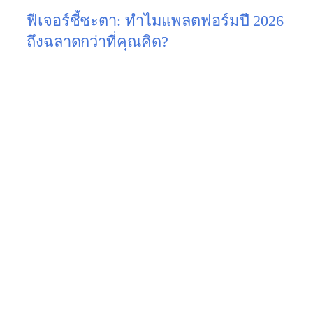
ฟีเจอร์ชี้ชะตา: ทำไมแพลตฟอร์มปี 2026
ถึงฉลาดกว่าที่คุณคิด?
หมดยุคของแพลตฟอร์มที่ทำหน้าที่แค่ “เก็บชื่อและ
เบอร์โทร” แล้วครับ Lead Generation Platforms ยุคใหม่
ถูกขับเคลื่อนด้วย AI อย่างเต็มรูปแบบ:
Predictive Lead Scoring (AI ให้คะแนนคนพร้อม
ซื้อ):
ระบบจะดูว่าลูกค้าเปิดอีเมลไหม? เข้าหน้า
เว็บกี่ครั้ง? แล้วให้คะแนนความสนใจ (เช่น
90/100) เซลล์จะได้เลือกโทรหาคนที่คะแนนสูง
ก่อน
Omnichannel Capture:
ไม่ว่าลูกค้าจะกรอก
ฟอร์มจาก Google Ads, ทักแชทจาก Facebook,
หรือทิ้งอีเมลไว้ในเว็บไซต์ ข้อมูลทั้งหมดจะวิ่งมา
รวมกันที่ Dashboard เดียว
Data Enrichment (เติมข้อมูลอัตโนมัติ):
ลูกค้า
กรอกแค่อีเมลบริษัท แต่แพลตฟอร์มจะไปสืบหา
มาให้เองว่า เขาทำงานตำแหน่งอะไร บริษัทมี