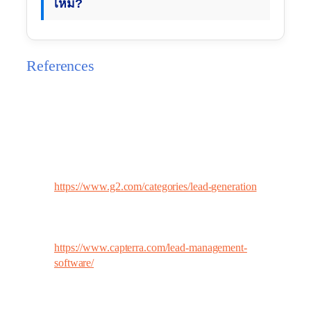
ไหม?
References
แหล่งข้อมูลสำหรับรีวิวและเปรียบเทียบ Lead
Generation Platforms ระดับสากล:
G2 – Best Lead Generation Software:
เว็บไซต์
รีวิวซอฟต์แวร์จากผู้ใช้งานจริงระดับโลก ช่วยให้
คุณเปรียบเทียบฟีเจอร์และราคาแบบโปร่งใส
https://www.g2.com/categories/lead-generation
Capterra – Lead Management Software:
อีกหนึ่ง
แหล่งเปรียบเทียบซอฟต์แวร์ที่แบ่งหมวดหมู่
ชัดเจน พร้อมบอกข้อดีข้อเสียจากองค์กรต่างๆ
https://www.capterra.com/lead-management-
software/
TechRadar – Best Lead Generation Tools:
บทความคัดสรรเครื่องมือหาลูกค้าชั้นนำที่
อัปเดตสม่ำเสมอ พร้อมบทวิเคราะห์จากผู้