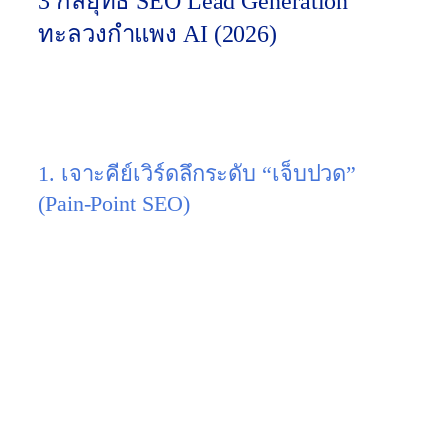
3 กลยุทธ์ SEO Lead Generation
ทะลวงกำแพง AI (2026)
การจะดึงคนออกจากหน้า Google AI Overviews ให้มา
กดลงทะเบียนในเว็บคุณได้ ต้องใช้ยุทธวิธีขั้นสูงดังนี้
ครับ:
1. เจาะคีย์เวิร์ดลึกระดับ “เจ็บปวด”
(Pain-Point SEO)
เลิกเขียนบทความกว้างๆ แข่งกับ AI แล้วหันมาโฟกัส
คำค้นหาที่ลึกซึ้ง (Long-tail & Transactional Intent)
แบบเก่า (ไม่ได้ Lead):
“วิธีจัดตั้งบริษัท” (AI ตอบ
ได้หมด ลูกค้าอ่านจบแล้วปิดทิ้ง)
แบบใหม่ 2026 (ได้ Lead แน่นอน):
“จ้างบริษัทรับ
ทำบัญชี จัดตั้งนิติบุคคล ราคาเท่าไหร่”, “เปรียบ
เทียบโปรแกรม HR สำหรับโรงงาน” (คนที่เสิร์ช
คำเหล่านี้ คือคนที่ถือเงินรอโอนแล้ว)