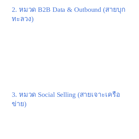
2. หมวด B2B Data & Outbound (สายบุก
ทะลวง)
มีฐานข้อมูลรายชื่อบริษัทและผู้บริหารระดับโลก ให้
คุณค้นหาและดึงอีเมล/เบอร์โทรมาใช้ทำ Cold
Outreach
แพลตฟอร์มเด่น:
Apollo.io, ZoomInfo, Lusha
เหมาะกับ:
ธุรกิจ B2B ที่ต้องการขายซอฟต์แวร์,
บริการองค์กร, หรือหาพาร์ทเนอร์ธุรกิจระดับ
โลก
3. หมวด Social Selling (สายเจาะเครือ
ข่าย)
ใช้ฐานข้อมูลคนทำงานบนโซเชียลมีเดียเพื่อหา Lead
ระดับผู้บริหาร
แพลตฟอร์มเด่น:
LinkedIn Sales Navigator