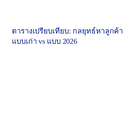
เขาโดยเฉพาะ (เช่น คนสนใจบ้านเดี่ยว ไม่ควร
ได้รับโปรโมชั่นคอนโด) เลี้ยงดูความสัมพันธ์
จนกว่าเขาจะ “สุกงอม” และพร้อมคุยกับเซลล์
ตารางเปรียบเทียบ: กลยุทธ์หาลูกค้า
แบบเก่า vs แบบ 2026
Lead
Generation
Outbound
องค์
Strategy
Strategy
ประกอบ
2026
(แบบเก่า)
(MSKMedi
a)
เชิงรับ
เชิงรุก
ดึงดูด
วิธีการ
(Cold Call,
(Inbound,
เข้าหา
Spam
SEO, Value
Email)
Content)