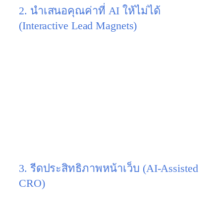
2. นำเสนอคุณค่าที่ AI ให้ไม่ได้
(Interactive Lead Magnets)
อย่าให้ลูกค้ากรอกฟอร์มเพื่อ “รอเซลล์ติดต่อกลับ”
เพราะมันน่าเบื่อ
สิ่งที่ต้องทำ:
แลกเปลี่ยนข้อมูลด้วยเครื่องมือที่
โต้ตอบได้ (Interactive) เช่น “โปรแกรมคำนวณ
ยอดจัดไฟแนนซ์บ้าน ฟรี”, “ทำแบบทดสอบวัด
ระดับความปลอดภัยไซเบอร์องค์กร”, หรือ
“โหลด Template สัญญาจ้างงานฉบับอัปเดต”
ลูกค้าจะได้ผลลัพธ์ทันที ส่วนคุณก็ได้รายชื่อ
ระดับ High-Intent ไปให้ทีมเซลล์
3. รีดประสิทธิภาพหน้าเว็บ (AI-Assisted
CRO)
หน้า Landing Page ที่รับ Traffic จาก SEO ต้องออกแบบ
มาเพื่อรีด Lead โดยเฉพาะ