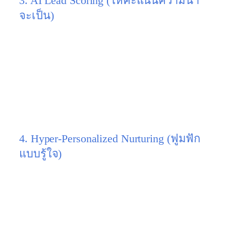
3. AI Lead Scoring (ให้คะแนนความน่า
จะเป็น)
รายชื่อ 1,000 คน ไม่ได้แปลว่าพร้อมซื้อทั้ง 1,000 คน
กลยุทธ์ 2026:
นำระบบ CRM ที่มี AI มาช่วย
วิเคราะห์พฤติกรรม เช่น ใครเปิดอีเมลบ่อย? ใคร
เข้ามาดูหน้าตารางราคาเกิน 3 ครั้ง? ระบบจะ
บวกคะแนนให้คนนั้น และแจ้งเตือนให้ทีมเซลล์
โทรหา “Hot Lead” ก่อนทันที ช่วยประหยัดเวลา
เซลล์ได้มหาศาล
4. Hyper-Personalized Nurturing (ฟูมฟัก
แบบรู้ใจ)
อย่าส่งโปรโมชั่นเดียวกันให้ทุกคน!
กลยุทธ์ 2026:
แบ่งกลุ่มลูกค้า (Segmentation) ตาม
ปัญหาที่เขากรอกมาตอนแรก แล้วตั้งระบบ
Marketing Automation ส่งคอนเทนต์ที่แก้ปัญหาให้