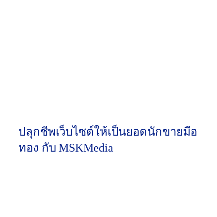
ปิดเว็บไป
ข้อมูล
(UX)
(Frictionles
s Forms)
สร้างยอด
ขายและ
ฐานข้อมูล
ผลลัพธ์ต่อ
สร้าง Brand
ลูกค้า
ธุรกิจ
Awareness
โดยตรง
(Zero-
Party Data)
ปลุกชีพเว็บไซต์ให้เป็นยอดนักขายมือ
ทอง กับ MSKMedia
การทำ SEO Lead Generation ให้สำเร็จในปี 2026 ต้อง
ใช้ผู้เชี่ยวชาญที่เข้าใจทั้งเรื่อง อัลกอริทึมของ Search
Engine, จิตวิทยาการเขียน Copywriting, และการวาง
ระบบ CRM หลังบ้าน