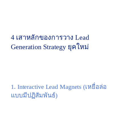
กับเราเองโดยตรง” (Zero-Party Data)
ผ่านการแลก
เปลี่ยนที่คุ้มค่า (Value Exchange) ถ้าคุณให้สิ่งที่มี
ประโยชน์มากพอ ลูกค้าก็ยินดีแลกเบอร์โทรกับคุณ
ครับ
4 เสาหลักของการวาง Lead
Generation Strategy ยุคใหม่
การสร้างกลยุทธ์ที่ได้ผลลัพธ์จริง ไม่ใช่แค่การทำป้าย
แบนเนอร์แล้วแปะปุ่ม “ลงทะเบียน” แต่ต้องประกอบ
ด้วย 4 ส่วนนี้:
1. Interactive Lead Magnets (เหยื่อล่อ
แบบมีปฏิสัมพันธ์)
หมดยุคของการแจก E-book PDF หนา 50 หน้าที่ไม่มี
ใครอ่านจบแล้วครับ
กลยุทธ์ 2026:
ใช้เครื่องมือที่โต้ตอบได้ เช่น
“แบบ