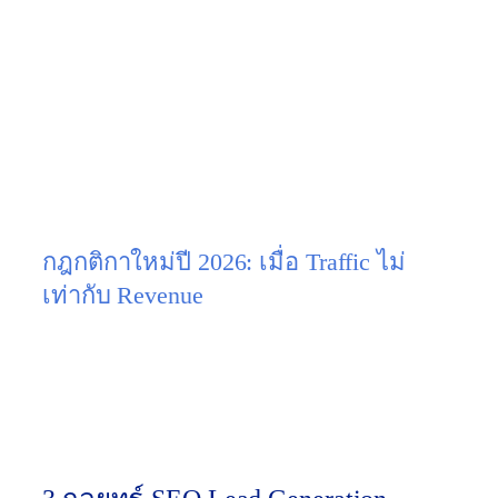
แต่เมื่อถึงจุดที่ลูกค้า
“ต้องการซื้อสินค้ามูลค่าสูง”
หรือ
“ต้องการปรึกษาผู้เชี่ยวชาญตัวจริง”
พวกเขาจะยังคง
คลิกเข้าเว็บไซต์อยู่ดี
นี่คือเหตุผลที่
SEO Lead Generation
กลายเป็นกลยุทธ์
ชี้เป็นชี้ตายในปีนี้ มันไม่ใช่แค่การดันอันดับเว็บ แต่คือ
การวาง “กับดักความน่าเชื่อถือ” เพื่อเปลี่ยนคนที่ค้นหา
ข้อมูลเชิงลึก ให้ยอมกรอกชื่อและเบอร์โทรศัพท์
มอบตัวเป็นลูกค้าให้คุณดูแล
กฎกติกาใหม่ปี 2026: เมื่อ Traffic ไม่
เท่ากับ Revenue
ปัจจุบัน ยอดคลิกเข้าเว็บ (Traffic) กลายเป็นแค่ Vanity
Metric (ตัวเลขลวงตา) สิ่งที่ธุรกิจ B2B หรือ B2C สินค้า
ราคาสูงต้องโฟกัสคือ
“Conversion Rate”
การมีคนเข้า
เว็บ 100 คนแล้วทักมาซื้อ 10 คน คุ้มค่ากว่ามีคนเข้าเว็บ
10,000 คนแต่ไม่มีใครซื้อเลยแม้แต่คนเดียว