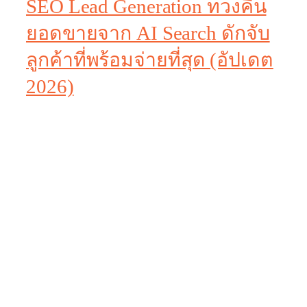
SEO Lead Generation ทวงคืน
ยอดขายจาก AI Search ดักจับ
ลูกค้าที่พร้อมจ่ายที่สุด (อัปเดต
2026)
“ทำ SEO จนติดหน้าแรก ทราฟฟิกพุ่งกระฉูด แต่ทำไม
ยอดขายยังนิ่งสนิท?”
“คู่แข่งเริ่มใช้ AI ดักลูกค้าไปหมดแล้ว เว็บไซต์ของเรา
กำลังจะตายหรือเปล่า?”
ผมเข้าใจความกังวลของคุณครับ ในปี 2026 ที่ Google
ผลักดันระบบ AI Overviews (SGE) ขึ้นมาตอบคำถาม
ลูกค้าตั้งแต่หน้าแรก การทำ SEO เพื่อหวังแค่ “ยอด
คลิก (Traffic)” แบบยุคเก่านั้นใช้ไม่ได้ผลอีกต่อไป
เพราะลูกค้าได้คำตอบจาก AI ไปหมดแล้ว
แต่ในวิกฤตย่อมมีโอกาสเสมอ! แม้ AI จะฉลาดแค่ไหน