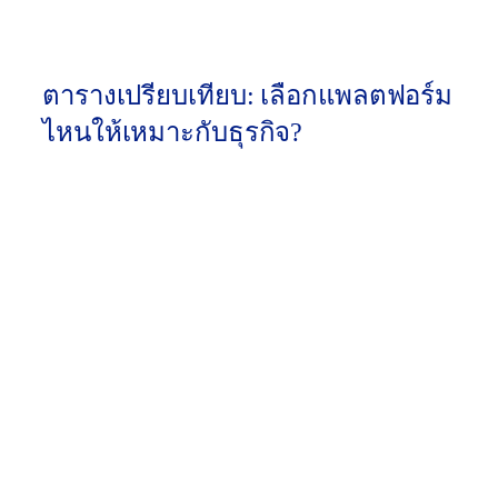
เหมาะกับ:
ธุรกิจ B2B ที่ต้องการคุยกับ CEO, HR
Manager หรือ Decision Maker โดยตรง
ตารางเปรียบเทียบ: เลือกแพลตฟอร์ม
ไหนให้เหมาะกับธุรกิจ?
จุดเด่น
ประเภ
แพลตฟ
งบ
หลัก
ทการ
อร์มตัว
ประมา
(Key
หา
ท็อป
ณเริ่ม
Feature
ลูกค้า
2026
ต้น
)
ดึงอีเมล
ผู้
บริหาร,
ปาน
B2B
สร้าง
Apollo.i
กลาง
Outbou
แคมเป
o
(คุ้มค่า
nd Data
ญส่ง
สุด)
อีเมล