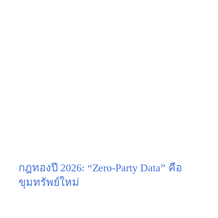
หากธุรกิจของคุณยังใช้วิธีหาลูกค้าแบบเดิมๆ ในปี 2026
คุณกำลังวิ่งชนกำแพงครับ เพราะยุคนี้ผู้บริโภคมีเกราะ
ป้องกันตัวสูงมาก นโยบาย PDPA เข้มงวดขึ้น และไม่มี
ใครชอบถูกยัดเยียดขายของอีกต่อไป
การจะดึงดูดคนที่ “ใช่” ให้ยอมมอบข้อมูลการติดต่อ
(ชื่อ, เบอร์, อีเมล) ให้คุณด้วยความเต็มใจ จำเป็นต้อง
อาศัย
Lead Generation Strategy (กลยุทธ์การสร้าง
ลูกค้ามุ่งหวัง)
ที่แยบยลและสอดคล้องกับพฤติกรรมผู้
บริโภคยุค AI
บทความนี้ MSKMedia จะพาคุณไปรื้อระบบหลังบ้าน
และวางโครงสร้างกลยุทธ์หาลูกค้าใหม่แบบ Inbound
Marketing ที่จะเปลี่ยน “คนแปลกหน้า” ให้กลายเป็น
“ว่าที่ลูกค้า” ที่พร้อมรับฟังข้อเสนอของคุณครับ
กฎทองปี 2026: “Zero-Party Data” คือ
ขุมทรัพย์ใหม่
เมื่อคุกกี้ติดตามตัว (Third-Party Cookies) ถูกจำกัดการ
ใช้งาน กลยุทธ์ที่ดีที่สุดคือการทำให้ลูกค้า
“บอกข้อมูล