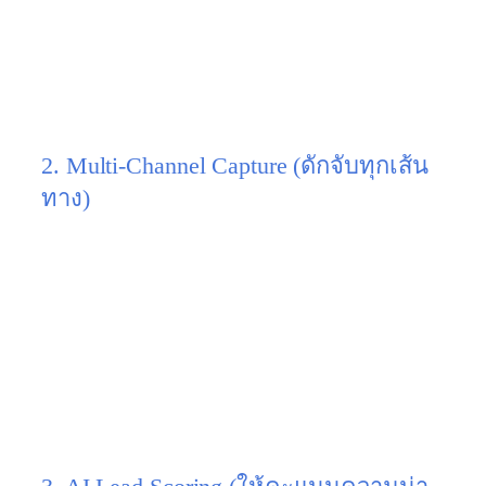
ประเมินความเสี่ยงฟรี (Quiz/Assessment)”
,
“โปรแกรมคำนวณความคุ้มค่า (ROI
Calculator)”
หรือ
“AI ปรึกษาปัญหาเบื้องต้น”
สิ่ง
เหล่านี้ดึงดูดให้คนอยากรู้ผลลัพธ์ของตัวเอง และ
ยอมกรอกอีเมลเพื่อรับผลวิเคราะห์
2. Multi-Channel Capture (ดักจับทุกเส้น
ทาง)
ลูกค้าไม่ได้อยู่แค่บน Facebook หรือ Google ตลอดเวลา
กลยุทธ์ 2026:
วางโครงข่ายให้ครอบคลุม ทั้งการ
ทำ SEO เพื่อดักคนค้นหาความรู้, การใช้ Demand
Gen บน YouTube เพื่อสร้างความตระหนัก, และ
การใช้ LinkedIn Ads สำหรับเจาะกลุ่มลูกค้า
องค์กร (B2B) โดยทุกช่องทางต้องวิ่งกลับมาที่
Landing Page ที่ออกแบบมาเพื่อเก็บ Lead โดย
เฉพาะ