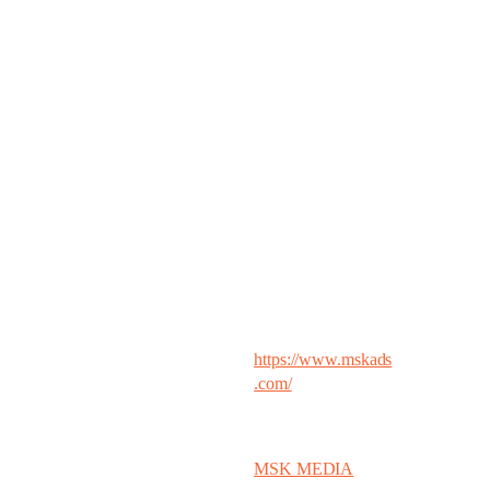
ที่
MSKMedia
เราไม่รับประกันยอด Traffic ลมๆ แล้งๆ
แต่เรามุ่งมั่นสร้าง
“ท่อส่งลูกค้า”
ที่ยั่งยืน เราจะช่วย
วิเคราะห์พฤติกรรมลูกค้าของคุณ คัดกรองคีย์เวิร์ดที่
ทำกำไร และเปลี่ยนหน้าเว็บไซต์เดิมๆ ให้กลายเป็นแม่
เหล็กดูด Lead เกรดพรีเมียม เพื่อให้ทีมเซลล์ของคุณ
ทำงานง่ายและปิดการขายได้รวดเร็วขึ้น
เลิกเผาเงินไปกับทราฟฟิกขยะ วางรากฐานดึงลูกค้าตัว
จริงไปกับเรา:
ช่องทางการติดต่อ
ข้อมูล
บริษัท เอ็ม เอส เค
ชื่อบริษัท
มีเดีย จำกัด
https://www.mskads
เว็บไซต์
.com/
เบอร์โทรศัพท์
090-021-1529
Facebook
MSK MEDIA