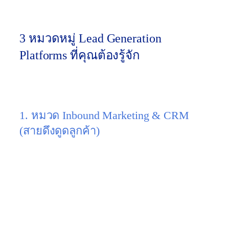
พนักงานกี่คน เพื่อให้เซลล์มีข้อมูลไปคุยต่อได้ลึก
ขึ้น
3 หมวดหมู่ Lead Generation
Platforms ที่คุณต้องรู้จัก
เครื่องมือแต่ละตัวมีจุดเด่นต่างกัน คุณต้องเลือกให้
ตรงกับโมเดลธุรกิจ (Inbound vs Outbound):
1. หมวด Inbound Marketing & CRM
(สายดึงดูดลูกค้า)
เน้นสร้างหน้าเว็บ, ฟอร์ม, และส่งอีเมลอัตโนมัติ เพื่อดึง
คนที่สนใจให้เดินเข้ามาหาเราเอง
แพลตฟอร์มเด่น:
HubSpot, ActiveCampaign,
Zoho CRM
เหมาะกับ:
ธุรกิจที่มีเว็บไซต์ ทำ SEO และ
ต้องการฟูมฟักลูกค้า (Nurturing) ระยะยาว