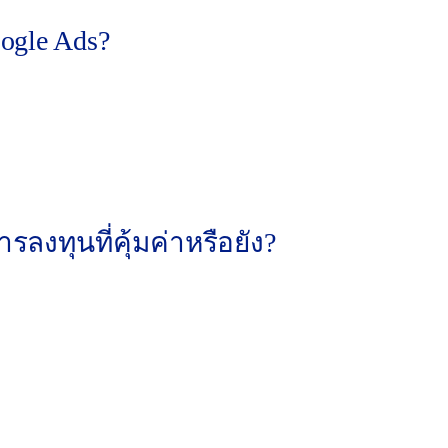
ogle Ads?
หรือยอดขายทันที
ไม่ได้ผลลัพธ์
การบริหารงานหลัก
มลูกค้าใหม่ๆ ที่กว้างขึ้น
วามได้เปรียบเหนือคู่แข่ง
ลงทุนที่คุ้มค่าหรือยัง?
KMedia เข้ามาดูแลและสร้างแคมเปญ Google Ads ที่สร้างยอด
ี้!
ข้อมูล
บริษัท เอ็ม เอส เค มีเดีย จำก