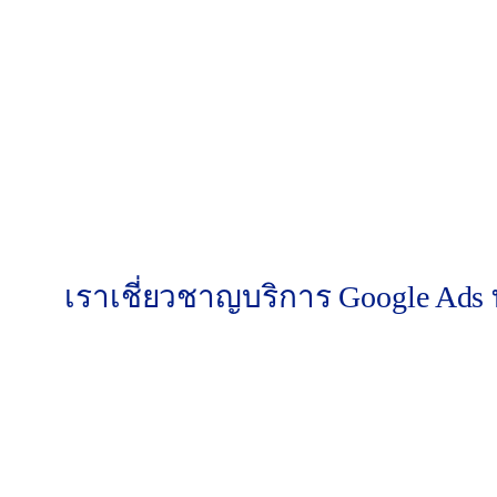
คะแนนคุณภาพ (Quality Score)
การวัดผล (Measurement)
การปรับปรุง (Optimization)
ผลลัพธ์สุดท้าย (Result)
เราเชี่ยวชาญบริการ Google Ads 
ไม่ว่าธุรกิจของคุณจะต้องการอะไร เรามีกลยุทธ์ที่ร
Google Search Ads:
ดึงดูดลูกค้าที่ “กำลังค้นห
Google Shopping Ads & PMax:
อาวุธสำคัญสำ
YouTube Ads:
สร้างแบรนด์ให้เป็นที่จดจำผ่านว
Google Display Network (GDN):
ทำ Remarketi