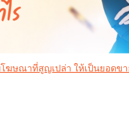
บโฆษณาที่สูญเปล่า ให้เป็นยอดขายที
์ที่ได้คือ “ความเงียบ” หรือไม่? งบประมาณที่ตั้งไว้หมดไป
าเลย… นี่คือปัญหาคลาสสิกที่เจ้าของธุรกิจจำนวนมากต้องเ
ดในโลก แต่ในขณะเดียวกัน มันก็เป็นแพลตฟอร์มที่ซับซ้อนแล
 ด้วยเหตุนี้
บริการ Google Ads
จากผู้เชี่ยวชาญจึงไม่ใช่ “ค