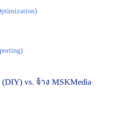
ptimization)
คัดกรองคีย์เวิร์ดที่ไม่ทำเงิน (Negative Keywords) ออกไป,
ถูกลง” แต่ได้ผลลัพธ์ที่ “ดีขึ้น”
porting)
ใจง่าย ไม่ใช่แค่ตัวเลขที่น่าปวดหัว คุณจะเห็นชัดเจนว่า “จ่
 (DIY) vs. จ้าง MSKMedia
ทำด้วยตัวเอง (DIY)
บร
ใช้
มักจะกว้างเกินไป, เน้นปริมาณ, หรือเดาสุ่ม
(เจ
ต่ำ (เฉลี่ย 3-5/10) เพราะองค์ประกอบไม่