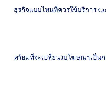
ธุรกิจแบบไหนที่ควรใช้บริการ Go
ธุรกิจที่ต้องการผลลัพธ์รวดเร็ว:
ต้องการลูกค้า
ธุรกิจที่ลองทำเองแล้วขาดทุน:
เผางบไปเยอะแต่
ธุรกิจที่ไม่มีเวลาดูแล:
เจ้าของธุรกิจที่ยุ่งกับ
ธุรกิจที่ต้องการขยายตลาด:
ต้องการเข้าถึงกลุ่
ธุรกิจที่อยู่ในอุตสาหกรรมแข่งขันสูง:
ต้องการค
พร้อมที่จะเปลี่ยนงบโฆษณาเป็นการ
หยุดเสียเวลาลองผิดลองถูก ให้ผู้เชี่ยวชาญจาก MS
และวิเคราะห์บัญชีโฆษณาของคุณเบื้องต้นได้ฟรี วันน
ช่องทางการติดต่อ
ชื่อบริษัท