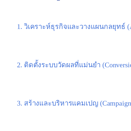
เมื่อคุณเลือกใช้บริการจากเรา นี่คือกระบวนการทำ
1. วิเคราะห์ธุรกิจและวางแผนกลยุทธ์ (A
เราเริ่มต้นด้วยการ “ฟัง” ธุรกิจของคุณคืออะไร? ลูกค้
เงิน” ที่มีโอกาสสร้าง Conversion สูงสุด
2. ติดตั้งระบบวัดผลที่แม่นยำ (Conversi
ก่อนที่จะยิงแอดแม้แต่บาทเดียว เราจะติดตั้งระบบวัด
ได้ทุกขั้นตอน ตั้งแต่คลิกจนถึงการสั่งซื้อหรือกรอก
3. สร้างและบริหารแคมเปญ (Campaign
เราสร้างแคมเปญที่มีโครงสร้างถูกต้องตามหลักของ G
กับเป้าหมายของคุณ