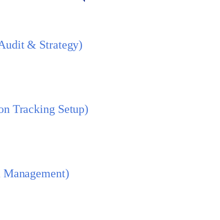
งานแบบมืออาชีพที่เราจะมอบให้:
udit & Strategy)
าคือใคร? คู่แข่งทำอะไรอยู่? จากนั้นเราจะวิเคราะห์คีย์เวิร์ด
on Tracking Setup)
ผลขั้นสูง (เช่น Google Analytics 4, Google Ads Conversion
ฟอร์ม
 Management)
oogle, เขียนข้อความโฆษณา (Ad Copy) ที่ดึงดูดใจ, และตั้