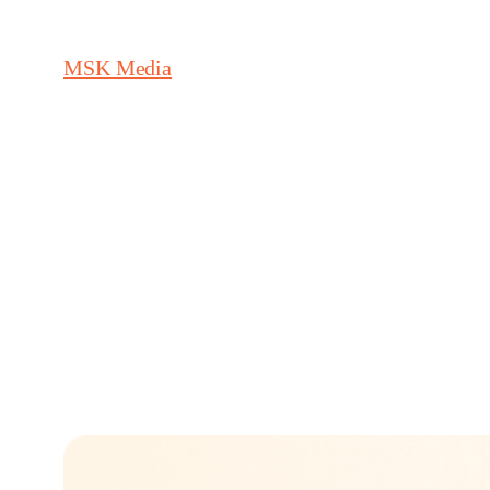
MSK Media
วัน:
12 พฤศจิ