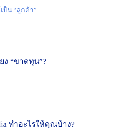
เป็น “ลูกค้า”
อพาร์ทเนอร์เชิงกลยุทธ์ที่ผ่านการรับรองจาก Google (Goog
ปจนถึงแบรนด์ E-commerce ขนาดใหญ่ เราเข้าใจดีว่าหัวใจข
ผลตอบแทนจากการลงทุน (ROI)” ที่สูงที่สุด เราได้เห็นมาแล
่ยง “ขาดทุน”?
ก็มักจะตกหลุมพรางเดิมๆ:
น “รองเท้า”) ทำให้ได้แต่ Traffic ขยะ แทนที่จะเน้นคำที่ “มีเจ
และหน้า Landing Page ไม่สอดคล้องกัน ทำให้ Google “ลงโทษ
ไม่ได้ติดตั้ง Conversion Tracking ทำให้ไม่รู้เลยว่าเงินที่จ่
้งค่าแล้วทิ้ง” มันต้องการการวิเคราะห์และปรับปรุง (Optimiza
ia ทำอะไรให้คุณบ้าง?