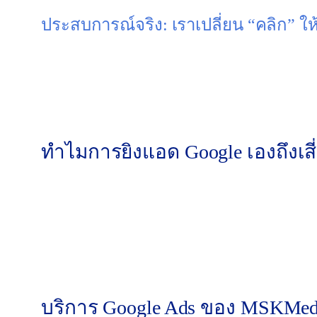
ประสบการณ์จริง: เราเปลี่ยน “คลิก” ให้
ที่ MSKMedia เราไม่ได้แค่ “รับจ้างกดปุ่ม” เราคื
ลูกค้าหลากหลายอุตสาหกรรม ตั้งแต่ SME ท้องถิ่นไ
คลิก” ที่เยอะที่สุด แต่คือการได้ “ยอดขาย” และ “
ทิ้ง และเรารู้วิธีที่จะหลีกเลี่ยงมัน
ทำไมการยิงแอด Google เองถึงเสี
เจ้าของธุรกิจหลายคนเริ่มต้นด้วยความตั้งใจดี แต่
เลือกคีย์เวิร์ดผิด:
เลือกคำที่ “กว้าง” เกินไป (เช่
Quality Score ต่ำ:
ข้อความโฆษณา, คีย์เวิร์ด, 
วัดผลไม่เป็น:
นี่คือข้อผิดพลาดที่ร้ายแรงที่สุด!
ไม่มีเวลาเฝ้าติดตาม:
Google Ads ไม่ใช่การ “ตั
บริการ Google Ads ของ MSKMed