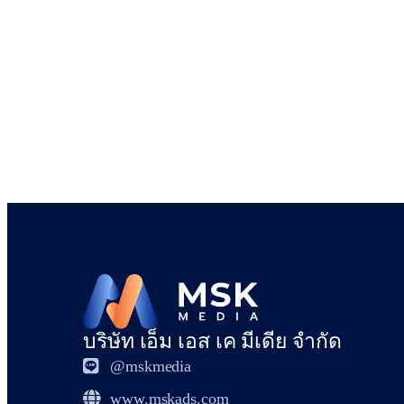
บริษัท เอ็ม เอส เค มีเดีย จำกัด
@mskmedia
www.mskads.com