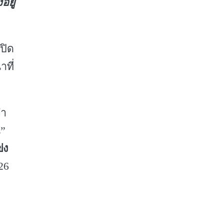
อยู่
ปิด
ที่
่า
น”
ข่ง
26