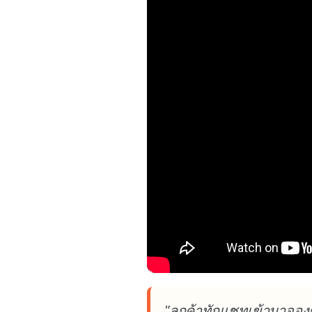
"ลูกค้าทักแชทเข้ามาจองซ