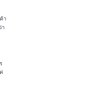
ค้า
่า
าร
ค่