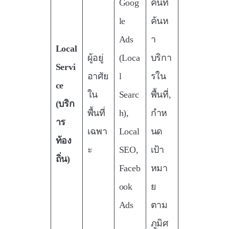
Goog
คนที่
le
ค้นห
Ads
า
Local
ผู้อยู่
(Loca
บริกา
Servi
อาศัย
l
รใน
ce
ใน
Searc
พื้นที่,
(บริก
พื้นที่
h),
กำห
าร
เฉพา
Local
นด
ท้อง
ะ
SEO,
เป้า
ถิ่น)
Faceb
หมา
ook
ย
Ads
ตาม
ภูมิศ