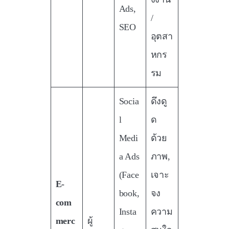
Ads,
/
SEO
อุตสา
หกร
รม
Socia
ดึงดู
l
ด
Medi
ด้วย
a Ads
ภาพ,
(Face
เจาะ
E-
book,
จง
com
Insta
ความ
merc
ผู้