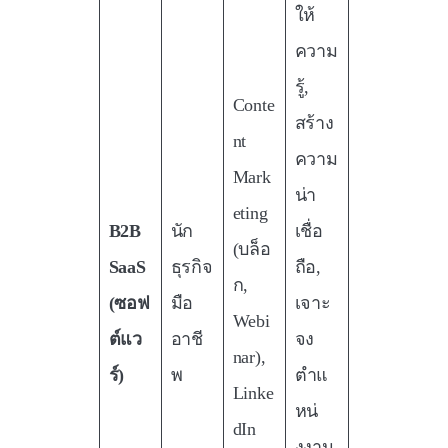
ให้
ความ
รู้,
Conte
สร้าง
nt
ความ
Mark
น่า
eting
B2B
นัก
เชื่อ
(บล็อ
SaaS
ธุรกิจ
ถือ,
ก,
(ซอฟ
มือ
เจาะ
Webi
ต์แว
อาชี
จง
nar),
ร์)
พ
ตำแ
Linke
หน่
dIn
งงาน