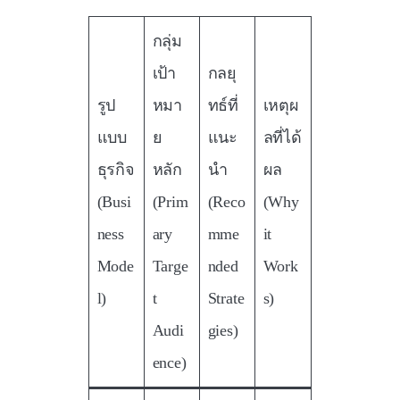
กลุ่ม
เป้า
กลยุ
รูป
หมา
ทธ์ที่
เหตุผ
แบบ
ย
แนะ
ลที่ได้
ธุรกิจ
หลัก
นำ
ผล
(Busi
(Prim
(Reco
(Why
ness
ary
mme
it
Mode
Targe
nded
Work
l)
t
Strate
s)
Audi
gies)
ence)