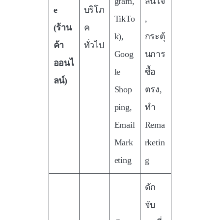
gram,
สนใจ
e
บริโภ
TikTo
,
(ร้าน
ค
k),
กระตุ้
ค้า
ทั่วไป
Goog
นการ
ออนไ
le
ซื้อ
ลน์)
Shop
ตรง,
ping,
ทำ
Email
Rema
Mark
rketin
eting
g
ดัก
จับ