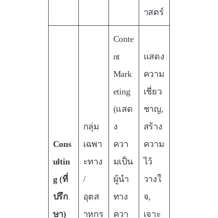
าสตร์
Conte
nt
แสดง
Mark
ความ
eting
เชี่ยว
(แสด
ชาญ,
กลุ่ม
ง
สร้าง
Cons
เฉพา
ควา
ความ
ultin
ะทาง
มเป็น
ไว้
g (ที่
/
ผู้นำ
วางใ
ปรึก
อุตส
ทาง
จ,
ษา)
าหกร
ควา
เจาะ